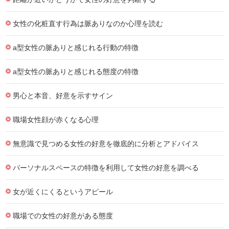
女性の化粧直す行為は脈ありなのか心理を読む
a型女性の脈ありと感じれる行動の特徴
a型女性の脈ありと感じれる態度の特徴
男心と本音、好意を示すサイン
職場女性顔が赤くなる心理
無意識で見つめる女性の好意を徹底的に分析とアドバイス
パーソナルスペースの特徴を利用して女性の好意を調べる
女が近くにくるというアピール
職場での女性の好意がある態度