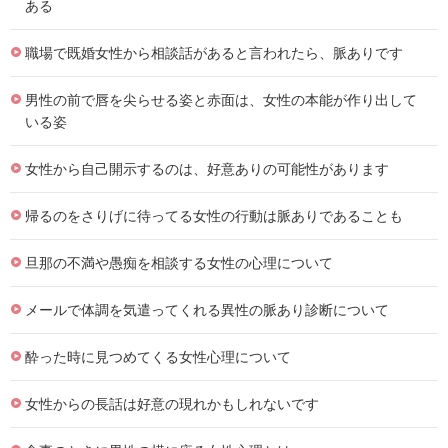
ある
職場で既婚女性から相談話があると言われたら、脈ありです
男性の前で唇を尖らせる姿と赤面は、女性の本能が作り出して
いる姿
女性から自己開示するのは、好意ありの可能性があります
帰るのをさりげに待ってる女性の行動は脈ありであることも
旦那の不満や愚痴を相談する女性の心理について
メールで体調を気遣ってくれる異性の脈あり診断について
酔った時に見つめてくる女性心理について
女性からの長話は好意の現れかもしれないです