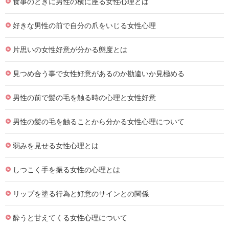
食事のときに男性の横に座る女性心理とは
好きな男性の前で自分の爪をいじる女性心理
片思いの女性好意が分かる態度とは
見つめ合う事で女性好意があるのか勘違いか見極める
男性の前で髪の毛を触る時の心理と女性好意
男性の髪の毛を触ることから分かる女性心理について
弱みを見せる女性心理とは
しつこく手を振る女性の心理とは
リップを塗る行為と好意のサインとの関係
酔うと甘えてくる女性心理について