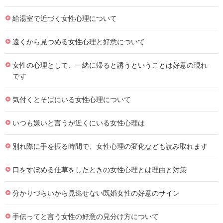
給湯室で近づく女性心理について
遠くから見つめる女性心理と好意について
女性の心理として、一緒に帰ると誘うということは好意の現れ
です
気付くとそばにいる女性心理について
いつも嫌いと言うが近くにいる女性心理は
別れ際に手を振る時間で、女性心理の変化なども読み取れます
口をすぼめる仕草をしたときの女性心理とは理由と対策
分かりづらいから見逃せない既婚女性の好意のサイン
手伝ってと言う女性の好意の見分け方について