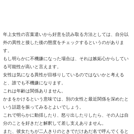
年上女性の言葉遣いから好意を読み取る方法としては、自分以
外の異性と接した後の態度をチェックするというのがありま
す。
もし明らかに不機嫌になった場合は、それは嫉妬心からしてい
る可能性が高いと言えます。
女性は気になる異性が目移りしているのではないかと考える
と、誰でも不機嫌になります。
これは年齢は関係ありません。
かまをかけるという意味では、別の女性と最近関係を深めたと
いう話題を振ってみるとよいでしょう。
これで明らかに動揺したり、怒り出したりしたら、その人は自
分のことを好きだと解釈して差し支えありません。
また、彼女たちが二人きりのときでだけあだ名で呼んでくると