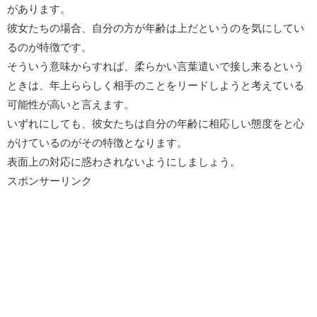
があります。
彼女たちの場合、自分の方が年齢は上だというのを気にしてい
るのが特徴です。
そういう意味からすれば、柔らかい言葉遣いで接し来るという
ときは、年上ららしく相手のことをリードしようと考えている
可能性が高いと言えます。
いずれにしても、彼女たちは自分の年齢に相応しい態度をと心
がけているのがその特徴となります。
表面上の対応に惑わされないようにしましょう。
スポンサーリンク