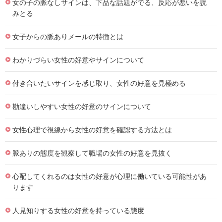
女の子の脈なしサインは、下品な話題がでる、反応が悪いを読
みとる
女子からの脈ありメールの特徴とは
わかりづらい女性の好意やサインについて
付き合いたいサインを感じ取り、女性の好意を見極める
勘違いしやすい女性の好意のサインについて
女性心理で視線から女性の好意を確認する方法とは
脈ありの態度を観察して職場の女性の好意を見抜く
心配してくれるのは女性の好意が心理に働いている可能性があ
ります
人見知りする女性の好意を持っている態度